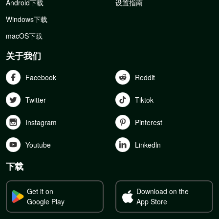
Android下载
设置指南
Windows下载
macOS下载
关于我们
Facebook
Reddit
Twitter
Tiktok
Instagram
Pinterest
Youtube
Linkedln
下载
Get it on
Download on the
Google Play
App Store